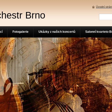
Úvodní strá
chestr Brno
cí
Fotogalerie
Ukázky z našich koncertů
Salonní kvarteto B