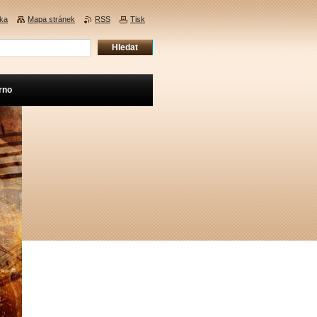
nka
Mapa stránek
RSS
Tisk
rno