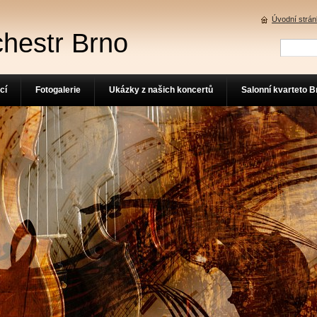
Úvodní strá
chestr Brno
cí
Fotogalerie
Ukázky z našich koncertů
Salonní kvarteto B