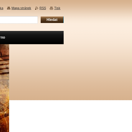
nka
Mapa stránek
RSS
Tisk
rno