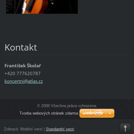
Kontakt
František Školař
+420 777620787
koncertn
i@atlas.
cz
© 2008 Všechna práva vyhrazena.
Tvorba webových stránek zdarma
Zobrazit:
Mobilní verzi
|
Standardní verzi