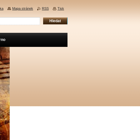
nka
Mapa stránek
RSS
Tisk
rno