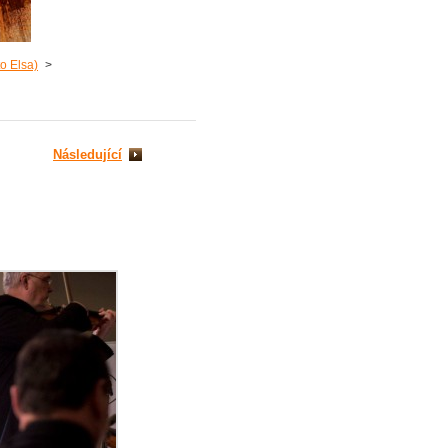
to Elsa)
>
Následující