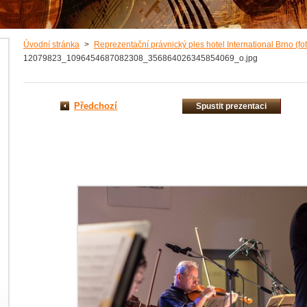
Úvodní stránka
>
Reprezentační právnický ples hotel International Brno (fo
12079823_1096454687082308_356864026345854069_o.jpg
Předchozí
Spustit prezentaci