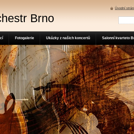
Úvodní strá
chestr Brno
cí
Fotogalerie
Ukázky z našich koncertů
Salonní kvarteto B