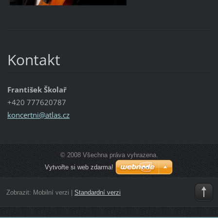
Kontakt
František Školař
+420 777620787
koncertn
i@atlas.
cz
© 2008 Všechna práva vyhrazena.
Vytvořte si web zdarma!
Zobrazit:
Mobilní verzi
|
Standardní verzi