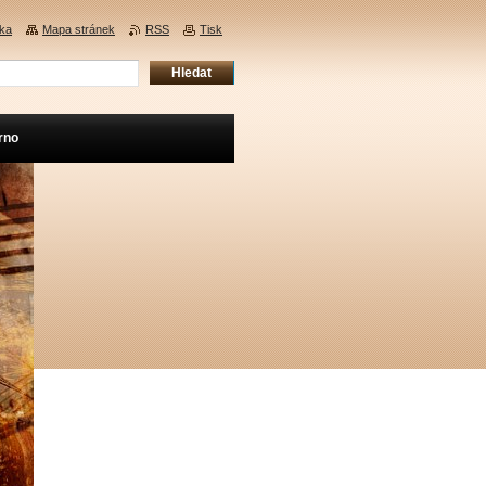
nka
Mapa stránek
RSS
Tisk
rno