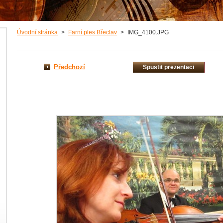
Úvodní stránka
>
Farní ples Břeclav
>
IMG_4100.JPG
Předchozí
Spustit prezentaci