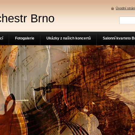
Úvodní strá
chestr Brno
cí
Fotogalerie
Ukázky z našich koncertů
Salonní kvarteto B